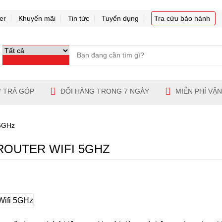
er
Khuyến mãi
Tin tức
Tuyển dụng
Tra cứu bảo hành
 TRẢ GÓP
ĐỔI HÀNG TRONG 7 NGÀY
MIỄN PHÍ VẬ
 5GHz
 ROUTER WIFI 5GHZ