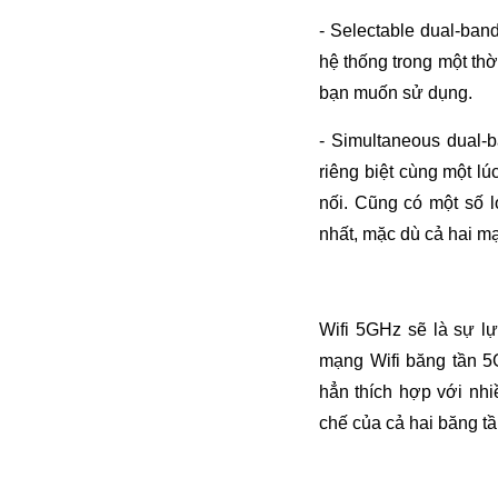
- Selectable dual-ban
hệ thống trong một th
bạn muốn sử dụng.
- Simultaneous dual-
riêng biệt cùng một l
nối. Cũng có một số l
nhất, mặc dù cả hai m
Wifi 5GHz sẽ là sự lự
mạng Wifi băng tần 5
hẳn thích hợp với nh
chế của cả hai băng t