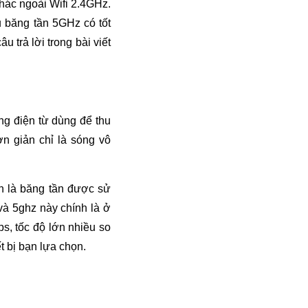
hác ngoài Wifi 2.4GHz.
 băng tần 5GHz có tốt
 trả lời trong bài viết
ng điện từ dùng để thu
ơn giản chỉ là sóng vô
ản là băng tần được sử
 và 5ghz này chính là ở
ps, tốc độ lớn nhiều so
t bị bạn lựa chọn.