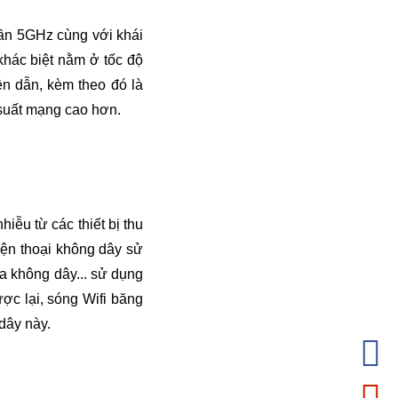
tần 5GHz cùng với khái
hác biệt nằm ở tốc độ
ền dẫn, kèm theo đó là
 suất mạng cao hơn.
iễu từ các thiết bị thu
iện thoại không dây sử
oa không dây... sử dụng
ợc lại, sóng Wifi băng
dây này.