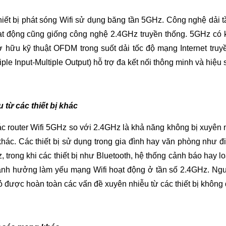
hiết bị phát sóng Wifi sử dụng băng tần 5GHz. Công nghệ dải 
ạt động cũng giống công nghệ 2.4GHz truyền thống. 5GHz có k
 sở hữu kỹ thuật OFDM trong suốt dải tốc độ mạng Internet truy
le Input-Multiple Output) hỗ trợ đa kết nối thông minh và hiệu
 từ các thiết bị khác
c router Wifi 5GHz so với 2.4GHz là khả năng không bị xuyên nh
hác. Các thiết bị sử dụng trong gia đình hay văn phòng như đ
 trong khi các thiết bị như Bluetooth, hệ thống cảnh báo hay l
ảnh hưởng làm yếu mạng Wifi hoạt động ở tần số 2.4GHz. Ngư
ỏ được hoàn toàn các vấn đề xuyên nhiễu từ các thiết bị không 