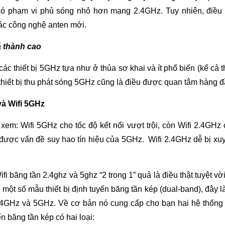
ó phạm vi phủ sóng nhỏ hơn mạng 2.4GHz. Tuy nhiên, điều
ác công nghệ anten mới.
iá thành cao
các thiết bị 5GHz tựa như ở thủa sơ khai và ít phổ biến (kể cả t
 thiết bị thu phát sóng 5GHz cũng là điều được quan tâm hàng đ
và Wifi 5GHz
em: Wifi 5GHz cho tốc độ kết nối vượt trội, còn Wifi 2.4GHz c
 được vấn đề suy hao tín hiệu của 5GHz. Wifi 2.4GHz dễ bị x
băng tần 2.4ghz và 5ghz “2 trong 1” quả là điều thật tuyệt vời
 một số mẫu thiết bị định tuyến băng tần kép (dual-band), đây là
 2.4GHz và 5GHz. Về cơ bản nó cung cấp cho bạn hai hệ thốn
n băng tần kép có hai loại: