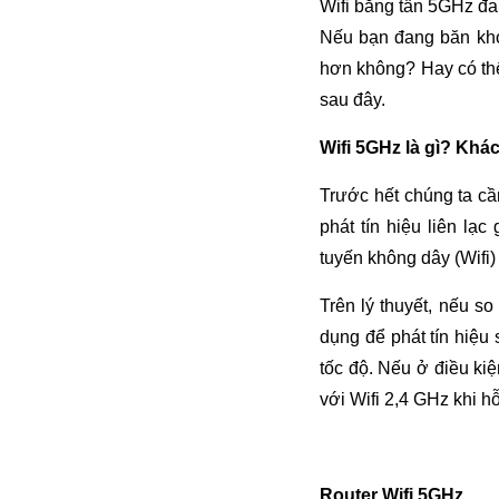
Wifi băng tần 5GHz đa
Nếu bạn đang băn kho
hơn không? Hay có thể 
sau đây.
Wifi 5GHz là gì? Khác
Trước hết chúng ta cầ
phát tín hiệu liên lạ
tuyến không dây (Wifi
Trên lý thuyết, nếu s
dụng để phát tín hiệu 
tốc độ. Nếu ở điều kiệ
với Wifi 2,4 GHz khi h
Router Wifi 5GHz