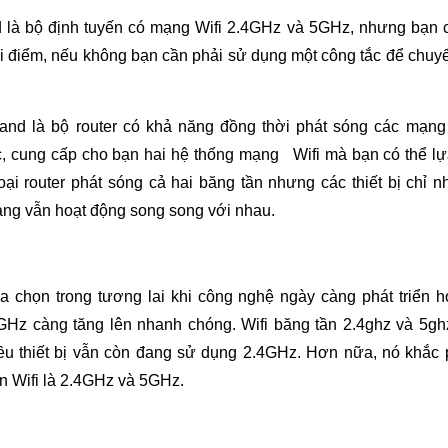
d là bộ định tuyến có mạng Wifi 2.4GHz và 5GHz, nhưng bạn 
ời điểm, nếu không bạn cần phải sử dụng một công tắc để chuyể
band là bộ router có khả năng đồng thời phát sóng các mạn
úc, cung cấp cho bạn hai hệ thống mạng Wifi mà bạn có thể lựa 
oại router phát sóng cả hai băng tần nhưng các thiết bị chỉ 
ạng vẫn hoạt động song song với nhau.
a chọn trong tương lai khi công nghệ ngày càng phát triển h
GHz càng tăng lên nhanh chóng. Wifi băng tần 2.4ghz và 5gh
iều thiết bị vẫn còn đang sử dụng 2.4GHz. Hơn nữa, nó khắ
ần Wifi là 2.4GHz và 5GHz.