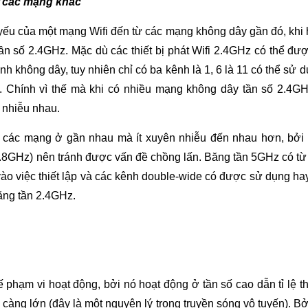
 các mạng khác
ếu của một mạng Wifi đến từ các mạng không dây gần đó, khi hi
ần số 2.4GHz. Mặc dù các thiết bị phát Wifi 2.4GHz có thể đượ
ênh không dây, tuy nhiên chỉ có ba kênh là 1, 6 là 11 có thể sử
u. Chính vì thế mà khi có nhiều mạng không dây tần số 2.4GH
 nhiễu nhau.
các mạng ở gần nhau mà ít xuyên nhiễu đến nhau hơn, bởi 
5.8GHz) nên tránh được vấn đề chồng lấn. Băng tần 5GHz có từ 
ào việc thiết lập và các kênh double-wide có được sử dụng hay
băng tần 2.4GHz.
phạm vi hoạt động, bởi nó hoạt động ở tần số cao dẫn tỉ lệ th
càng lớn (đây là một nguyên lý trong truyền sóng vô tuyến). Bởi