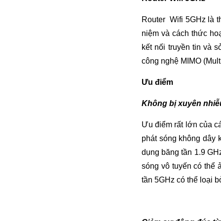
Router Wifi 5GHz là t
niệm và cách thức ho
kết nối truyền tin và
công nghệ MIMO (Multip
Ưu điểm
Không bị xuyên nhiễu
Ưu điểm rất lớn của cá
phát sóng không dây k
dụng băng tần 1.9 GHz,
sóng vô tuyến có thể 
tần 5GHz có thể loại b