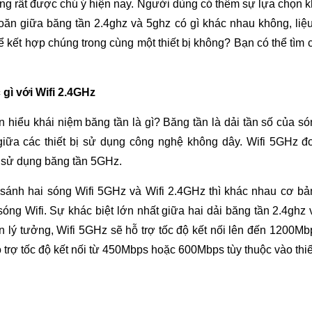
ng rất được chú ý hiện nay. Người dùng có thêm sự lựa chọn k
ăn giữa băng tần 2.4ghz và 5ghz có gì khác nhau không, liệu
kết hợp chúng trong cùng một thiết bị không? Bạn có thể tìm câu
 gì với Wifi 2.4GHz
n hiểu khái niệm băng tần là gì? Băng tần là dải tần số của só
c giữa các thiết bị sử dụng công nghệ không dây. Wifi 5GHz đ
) sử dụng băng tần 5GHz.
o sánh hai sóng Wifi 5GHz và Wifi 2.4GHz thì khác nhau cơ b
sóng Wifi. Sự khác biệt lớn nhất giữa hai dải băng tần 2.4ghz
n lý tưởng, Wifi 5GHz sẽ hỗ trợ tốc độ kết nối lên đến 1200Mb
ỗ trợ tốc độ kết nối từ 450Mbps hoặc 600Mbps tùy thuộc vào thiế