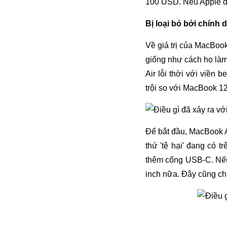
100 USD. Nếu Apple đị
Bị loại bỏ bởi chính d
Về giá trị của MacBoo
giống như cách họ làm
Air lỗi thời với viền
trội so với MacBook 12 
Để bắt đầu, MacBook A
thứ 'tệ hại' đang có 
thêm cổng USB-C. Nếu 
inch nữa. Đây cũng chí