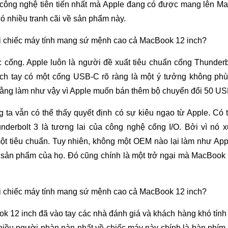
 công nghệ tiên tiến nhất mà Apple đang có được mang lên M
 có nhiều tranh cãi về sản phẩm này.
c cổng. Apple luôn là người đề xuất tiêu chuẩn cổng Thunder
ách tay có một cổng USB-C rõ ràng là một ý tưởng không phù
rằng làm như vậy vì Apple muốn bán thêm bộ chuyển đổi 50 US
ng ta vẫn có thể thấy quyết định có sự kiêu ngạo từ Apple. Có 
erbolt 3 là tương lai của công nghệ cổng I/O. Bởi vì nó xu
ột tiêu chuẩn. Tuy nhiên, không một OEM nào lại làm như App
n sản phẩm của họ. Đó cũng chính là một trở ngại mà MacBook
 12 inch đã vào tay các nhà đánh giá và khách hàng khó tính t
hiều người phàn nàn nhất về chiếc máy này chính là bàn phím. 