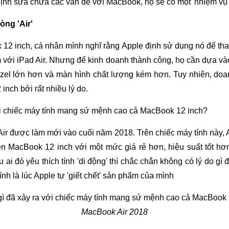
nh sửa chữa các vấn đề với MacBook, họ sẽ có một 'nhiệm vụ bấ
òng 'Air'
k 12 inch, cá nhân mình nghĩ rằng Apple định sử dụng nó để tha
 với iPad Air. Nhưng để kinh doanh thành công, họ cần dựa v
 bezel lớn hơn và màn hình chất lượng kém hơn. Tuy nhiên, do
inch bởi rất nhiều lý do.
ir được làm mới vào cuối năm 2018. Trên chiếc máy tính này,
trên MacBook 12 inch với một mức giá rẻ hơn, hiệu suất tốt h
ai đó yêu thích tính 'di động' thì chắc chắn không có lý do g
nh là lúc Apple tự 'giết chết' sản phẩm của mình
MacBook Air 2018