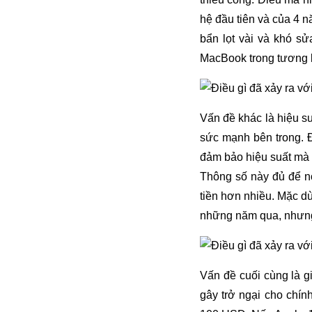
hệ đầu tiên và của 4 
bẩn lọt vài và khó sử
MacBook trong tương l
Vấn đề khác là hiệu s
sức mạnh bên trong. Đ
đảm bảo hiệu suất mà n
Thông số này đủ để nó
tiền hơn nhiều. Mặc d
những năm qua, nhưng
Vấn đề cuối cùng là g
gây trở ngại cho chí