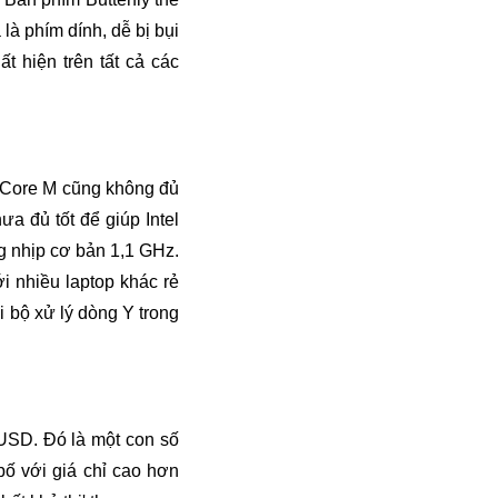
à phím dính, dễ bị bụi
t hiện trên tất cả các
l Core M cũng không đủ
a đủ tốt để giúp Intel
ng nhịp cơ bản 1,1 GHz.
i nhiều laptop khác rẻ
 bộ xử lý dòng Y trong
 USD. Đó là một con số
ố với giá chỉ cao hơn