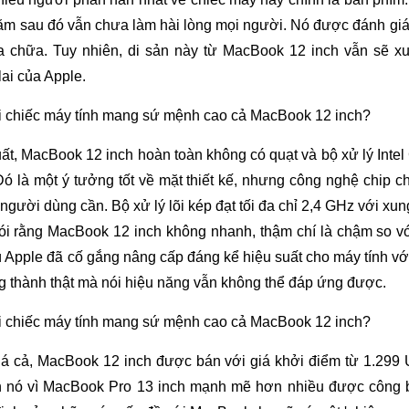
năm sau đó vẫn chưa làm hài lòng mọi người. Nó được đánh giá l
a chữa. Tuy nhiên, di sản này từ MacBook 12 inch vẫn sẽ xuấ
ai của Apple.
uất, MacBook 12 inch hoàn toàn không có quạt và bộ xử lý Inte
ó là một ý tưởng tốt về mặt thiết kế, nhưng công nghệ chip chư
gười dùng cần. Bộ xử lý lõi kép đạt tối đa chỉ 2,4 GHz với xu
i rằng MacBook 12 inch không nhanh, thậm chí là chậm so vớ
ù Apple đã cố gắng nâng cấp đáng kể hiệu suất cho máy tính với
 thành thật mà nói hiệu năng vẫn không thể đáp ứng được.
iá cả, MacBook 12 inch được bán với giá khởi điểm từ 1.299
nh nó vì MacBook Pro 13 inch mạnh mẽ hơn nhiều được công b