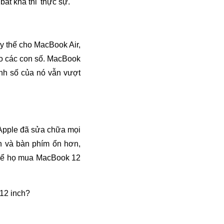
t khả thi' thực sự.
y thế cho MacBook Air,
ào các con số. MacBook
anh số của nó vẫn vượt
 Apple đã sửa chữa mọi
ơn và bàn phím ổn hơn,
ì để họ mua MacBook 12