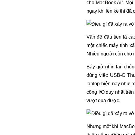
cho MacBook Air. Mọi
ngay khi lên kệ thì đã
Vấn đề đầu tiên là cá
một chiếc máy tính x
Nhiều người còn cho 
Bây giờ nhìn lại, chú
đúng việc USB-C Thund
laptop hiện nay như m
cổng I/O duy nhất trê
vượt qua được.
Nhưng một khi MacBook
thiếu cổng. Điều mà n