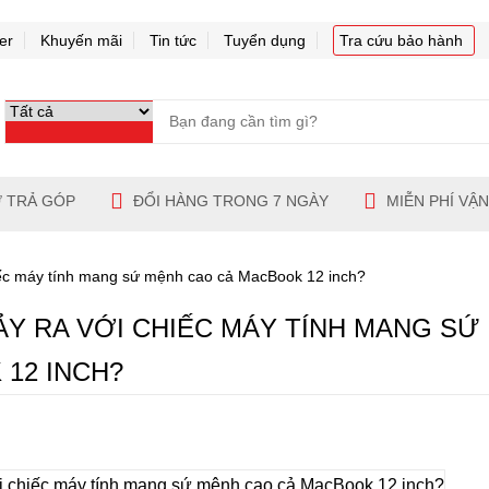
er
Khuyến mãi
Tin tức
Tuyển dụng
Tra cứu bảo hành
 TRẢ GÓP
ĐỔI HÀNG TRONG 7 NGÀY
MIỄN PHÍ VẬ
hiếc máy tính mang sứ mệnh cao cả MacBook 12 inch?
XẢY RA VỚI CHIẾC MÁY TÍNH MANG S
12 INCH?