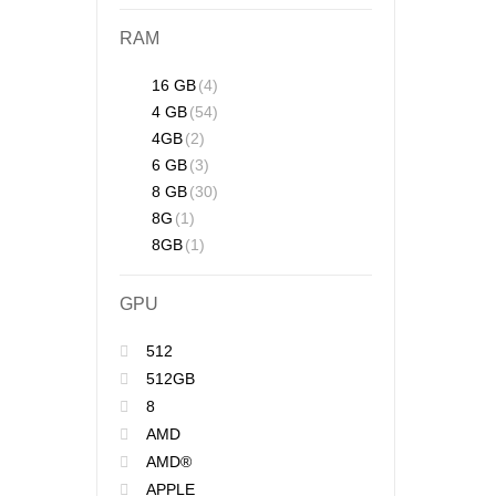
RAM
16 GB
(4)
4 GB
(54)
4GB
(2)
6 GB
(3)
8 GB
(30)
8G
(1)
8GB
(1)
GPU
512
512GB
8
AMD
AMD®
APPLE