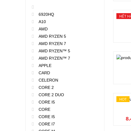
6920HQ
HẾT H
A10
AMD
AMD RYZEN 5
AMD RYZEN 7
AMD RYZEN™ 5
AMD RYZEN™ 7
APPLE
CARD
CELERON
CORE 2
CORE 2 DUO
HOT
CORE I5
CORE
CORE I5
8.
CORE I7