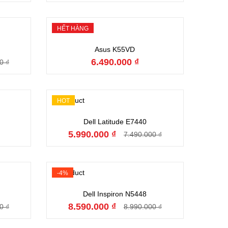
HẾT HÀNG
Hết hàng
Asus K55VD
6.490.000 ₫
0 ₫
HOT
Đặt hàng
Dell Latitude E7440
5.990.000 ₫
7.490.000 ₫
-4%
Đặt hàng
Dell Inspiron N5448
8.590.000 ₫
0 ₫
8.990.000 ₫