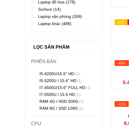
Laptop đồ họa
(178)
Surface
(14)
Laptop văn phòng
(269)
HOT
Laptop khác
(488)
LỌC SẢN PHẨM
PHIÊN BẢN
-46%
I5-4200U/15.6" HD
(1)
I5-5200U / 15.6" HD
(1)
5.
I7-4500U/15.6" FULL HD
(1)
I7-5500U / 15.6 HD
(1)
RAM 4G / HDD 500G
(1)
-11%
RAM 8G / SSD 128G
(1)
8.
CPU