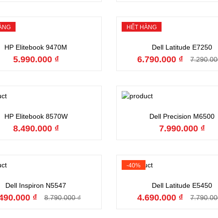
ÀNG
HẾT HÀNG
Hết hàng
Hết hàng
HP Elitebook 9470M
Dell Latitude E7250
5.990.000 ₫
6.790.000 ₫
7.290.00
Đặt hàng
Đặt hàng
HP Elitebook 8570W
Dell Precision M6500
8.490.000 ₫
7.990.000 ₫
-40%
Đặt hàng
Đặt hàng
Dell Inspiron N5547
Dell Latitude E5450
490.000 ₫
4.690.000 ₫
8.790.000 ₫
7.790.00