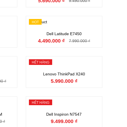
5.690.000 ₫
9.490.000 ₫
HOT
Đặt hàng
Dell Latitude E7450
4.490.000 ₫
7.990.000 ₫
HẾT HÀNG
Hết hàng
Lenovo ThinkPad X240
5.990.000 ₫
00 ₫
HẾT HÀNG
Hết hàng
0M
Dell Inspiron N7547
9.499.000 ₫
0 ₫