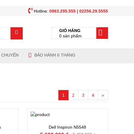
Hotline:
0963.295.555 | 02256.29.5555
0
GIỎ HÀNG
0
sản phẩm
N CHUYỂN
BẢO HÀNH 6 THÁNG
1
2
3
4
»
Đặt hàng
s
Dell Inspiron N5548