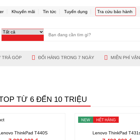
er
Khuyến mãi
Tin tức
Tuyển dụng
Tra cứu bảo hành
 TRẢ GÓP
ĐỔI HÀNG TRONG 7 NGÀY
MIỄN PHÍ VẬ
TOP TỪ 6 ĐẾN 10 TRIỆU
NEW
HẾT HÀNG
Đặt hàng
Hết hàng
Lenovo ThinkPad T440S
Lenovo ThinkPad T431