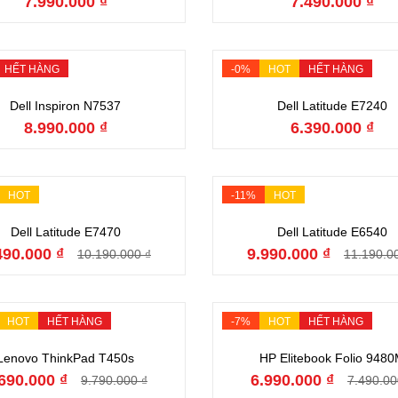
7.990.000 ₫
7.490.000 ₫
HẾT HÀNG
-0%
HOT
HẾT HÀNG
Hết hàng
Hết hàng
Dell Inspiron N7537
Dell Latitude E7240
8.990.000 ₫
6.390.000 ₫
HOT
-11%
HOT
Đặt hàng
Đặt hàng
Dell Latitude E7470
Dell Latitude E6540
490.000 ₫
9.990.000 ₫
10.190.000 ₫
11.190.0
HOT
HẾT HÀNG
-7%
HOT
HẾT HÀNG
Hết hàng
Hết hàng
Lenovo ThinkPad T450s
HP Elitebook Folio 948
690.000 ₫
6.990.000 ₫
9.790.000 ₫
7.490.00