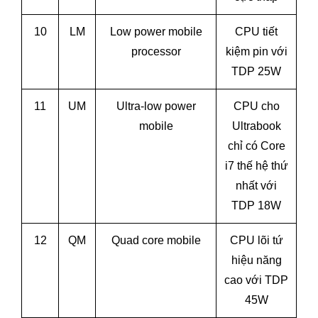
10
LM
Low power mobile
CPU tiết
processor
kiệm pin với
TDP 25W
11
UM
Ultra-low power
CPU cho
mobile
Ultrabook
chỉ có Core
i7 thế hệ thứ
nhất với
TDP 18W
12
QM
Quad core mobile
CPU lõi tứ
hiệu năng
cao với TDP
45W