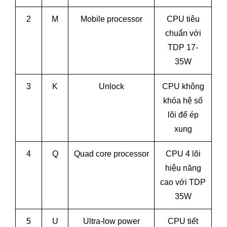
2
M
Mobile processor
CPU tiêu
chuẩn với
TDP 17-
35W
3
K
Unlock
CPU không
khóa hệ số
lõi để ép
xung
4
Q
Quad core processor
CPU 4 lõi
hiệu năng
cao với TDP
35W
5
U
Ultra-low power
CPU tiết