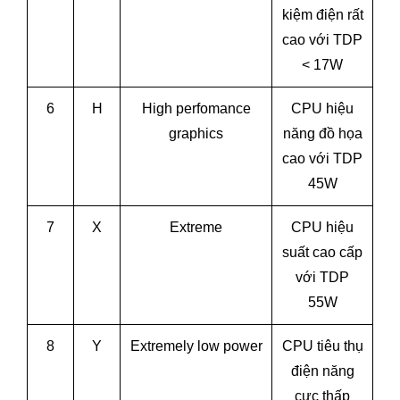
kiệm điện rất
cao với TDP
< 17W
6
H
High perfomance
CPU hiệu
graphics
năng đồ họa
cao với TDP
45W
7
X
Extreme
CPU hiệu
suất cao cấp
với TDP
55W
8
Y
Extremely low power
CPU tiêu thụ
điện năng
cực thấp