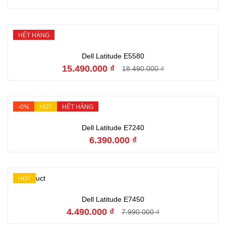
HẾT HÀNG
Hết hàng
Dell Latitude E5580
15.490.000 ₫
18.490.000 ₫
-0%
HOT
HẾT HÀNG
Hết hàng
Dell Latitude E7240
6.390.000 ₫
HOT
Đặt hàng
Dell Latitude E7450
4.490.000 ₫
7.990.000 ₫