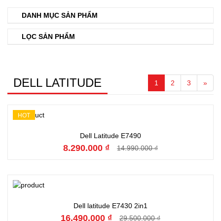
DANH MỤC SẢN PHẨM
LỌC SẢN PHẨM
DELL LATITUDE
1
2
3
»
HOT
Đặt hàng
Dell Latitude E7490
8.290.000 ₫
14.990.000 ₫
Đặt hàng
Dell latitude E7430 2in1
16.490.000 ₫
29.500.000 ₫