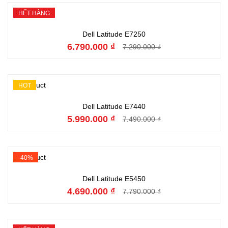
HẾT HÀNG
Hết hàng
Dell Latitude E7250
6.790.000 ₫
7.290.000 ₫
HOT
Đặt hàng
Dell Latitude E7440
5.990.000 ₫
7.490.000 ₫
-40%
Đặt hàng
Dell Latitude E5450
4.690.000 ₫
7.790.000 ₫