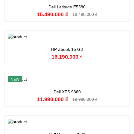
Hết hàng
Dell Latitude E5580
15.490.000 ₫
18.490.000 ₫
Đặt hàng
HP Zbook 15 G3
16.190.000 ₫
NEW
Đặt hàng
Dell XPS 9360
11.990.000 ₫
19.990.000 ₫
Đặt hàng