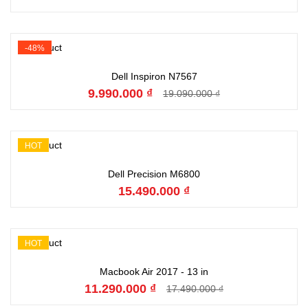
-48%
Đặt hàng
Dell Inspiron N7567
9.990.000 ₫
19.090.000 ₫
HOT
Đặt hàng
Dell Precision M6800
15.490.000 ₫
HOT
Đặt hàng
Macbook Air 2017 - 13 in
11.290.000 ₫
17.490.000 ₫