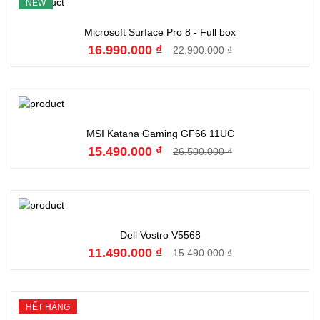
NEW
Đặt hàng
Microsoft Surface Pro 8 - Full box
16.990.000 ₫
22.900.000 ₫
Đặt hàng
MSI Katana Gaming GF66 11UC
15.490.000 ₫
26.500.000 ₫
Đặt hàng
Dell Vostro V5568
11.490.000 ₫
15.490.000 ₫
HẾT HÀNG