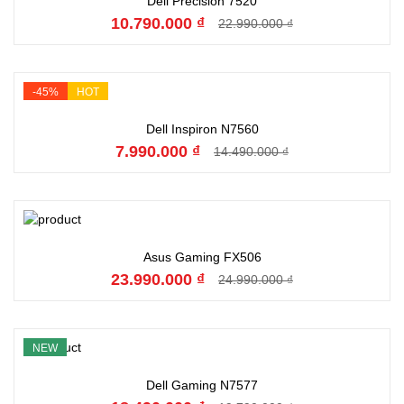
Dell Precision 7520
10.790.000 ₫
22.990.000 ₫
-45%
HOT
Đặt hàng
Dell Inspiron N7560
7.990.000 ₫
14.490.000 ₫
Đặt hàng
Asus Gaming FX506
23.990.000 ₫
24.990.000 ₫
NEW
Đặt hàng
Dell Gaming N7577