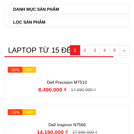
DANH MỤC SẢN PHẨM
LỌC SẢN PHẨM
LAPTOP TỪ 15 ĐẾN 20 TRIỆU
1
2
3
4
5
»
-52%
HOT
Đặt hàng
Dell Precision M7510
8.490.000 ₫
17.690.000 ₫
-19%
HOT
Đặt hàng
Dell Inspiron N7566
14.190.000 ₫
17.590.000 ₫