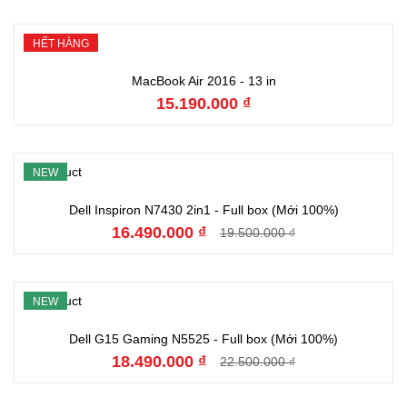
HẾT HÀNG
Hết hàng
MacBook Air 2016 - 13 in
15.190.000 ₫
NEW
Đặt hàng
Dell Inspiron N7430 2in1 - Full box (Mới 100%)
16.490.000 ₫
19.500.000 ₫
NEW
Đặt hàng
Dell G15 Gaming N5525 - Full box (Mới 100%)
18.490.000 ₫
22.500.000 ₫