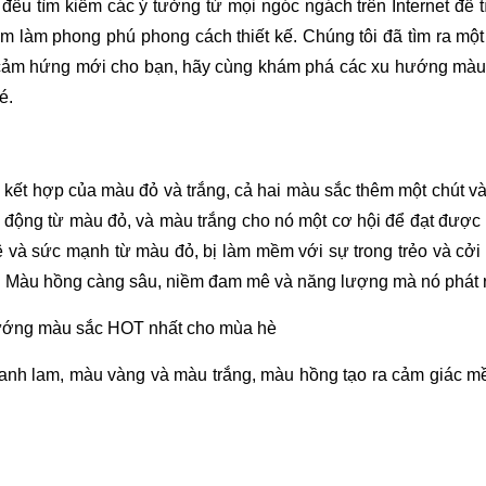
 đều tìm kiếm các ý tưởng từ mọi ngóc ngách trên Internet để
m làm phong phú phong cách thiết kế. Chúng tôi đã tìm ra mộ
 cảm hứng mới cho bạn, hãy cùng khám phá các xu hướng màu s
é.
 kết hợp của màu đỏ và trắng, cả hai màu sắc thêm một chút v
ộng từ màu đỏ, và màu trắng cho nó một cơ hội để đạt được 
 và sức mạnh từ màu đỏ, bị làm mềm với sự trong trẻo và cởi
. Màu hồng càng sâu, niềm đam mê và năng lượng mà nó phát r
xanh lam, màu vàng và màu trắng, màu hồng tạo ra cảm giác m