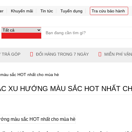
er
Khuyến mãi
Tin tức
Tuyển dụng
Tra cứu bảo hành
 TRẢ GÓP
ĐỔI HÀNG TRONG 7 NGÀY
MIỄN PHÍ VẬ
 màu sắc HOT nhất cho mùa hè
ÁC XU HƯỚNG MÀU SẮC HOT NHẤT C