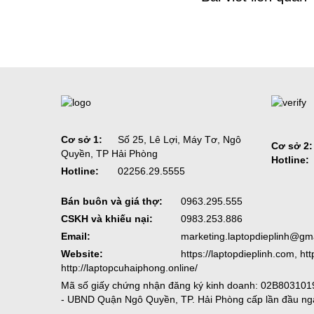
Cơ sở 1:
Số 25, Lê Lợi, Máy Tơ, Ngô
Cơ sở 2:
Quyền, TP Hải Phòng
Hotline:
Hotline:
02256.29.5555
Bán buôn và giá thợ:
0963.295.555
CSKH và khiếu nại:
0983.253.886
Email:
marketing.laptopdieplinh@gm
Website:
https://laptopdieplinh.com, ht
http://laptopcuhaiphong.online/
Mã số giấy chứng nhận đăng ký kinh doanh: 02B8031019
- UBND Quận Ngô Quyền, TP. Hải Phòng cấp lần đầu ng