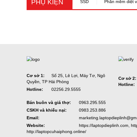
PHỤ KIỆN
SSD
Phần mềm diệt v
Cơ sở 1:
Số 25, Lê Lợi, Máy Tơ, Ngô
Cơ sở 2:
Quyền, TP Hải Phòng
Hotline:
Hotline:
02256.29.5555
Bán buôn và giá thợ:
0963.295.555
CSKH và khiếu nại:
0983.253.886
Email:
marketing.laptopdieplinh@gm
Website:
https://laptopdieplinh.com, ht
http://laptopcuhaiphong.online/