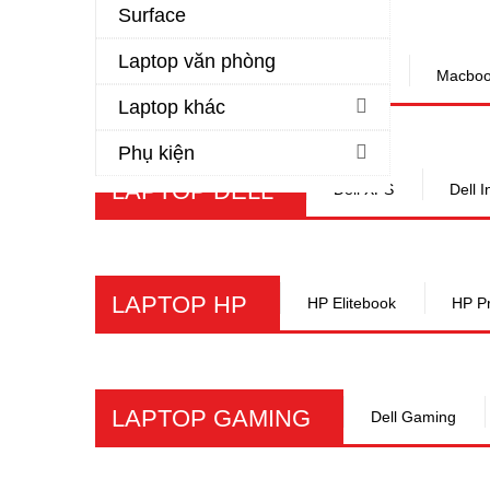
Surface
Laptop văn phòng
MACBOOK
Macbook Air
Macboo
Laptop khác
Phụ kiện
LAPTOP DELL
Dell XPS
Dell I
LAPTOP HP
HP Elitebook
HP P
LAPTOP GAMING
Dell Gaming