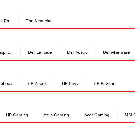
k Pro
The New Mac
nspiron
Dell Latitude
Dell Vostro
Dell Alienware
robook
HP Zbook
HP Envy
HP Pavilion
HP Gaming
Asus Gaming
Acer Gaming
MSI 