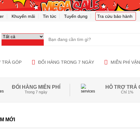
er
Khuyến mãi
Tin tức
Tuyển dụng
Tra cứu bảo hành
 TRẢ GÓP
ĐỔI HÀNG TRONG 7 NGÀY
MIỄN PHÍ VẬ
ĐỔI HÀNG MIỄN PHÍ
HỖ TRỢ TRẢ 
Trong 7 ngày
Chỉ 1%
M MỚI