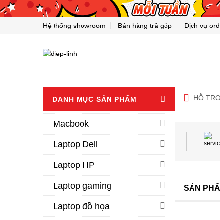
Hệ thống showroom
Bán hàng trả góp
Dịch vụ ord
HỖ TRỢ
DANH MỤC SẢN PHẨM
Macbook
FREE SHIP
Laptop Dell
Nhận hàng nhanh chóng
Laptop HP
Laptop gaming
GIẢM GIÁ
BÁN CHẠY
SẢN PHẨ
Laptop đồ họa