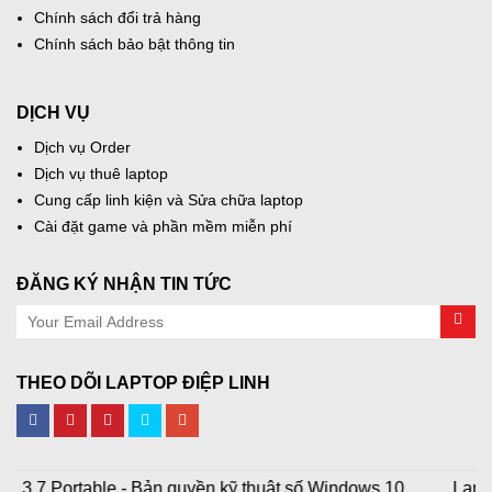
Chính sách đổi trả hàng
Chính sách bảo bật thông tin
DỊCH VỤ
Dịch vụ Order
Dịch vụ thuê laptop
Cung cấp linh kiện và Sửa chữa laptop
Cài đặt game và phần mềm miễn phí
ĐĂNG KÝ NHẬN TIN TỨC
THEO DÕI LAPTOP ĐIỆP LINH
1.3.7 Portable - Bản quyền kỹ thuật số Windows 10
Laptop