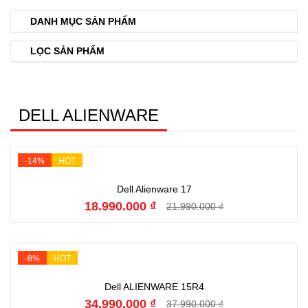
DANH MỤC SẢN PHẨM
LỌC SẢN PHẨM
DELL ALIENWARE
-14%
HOT
Đặt hàng
Dell Alienware 17
18.990.000 ₫
21.990.000 ₫
-8%
HOT
Đặt hàng
Dell ALIENWARE 15R4
34.990.000 ₫
37.990.000 ₫