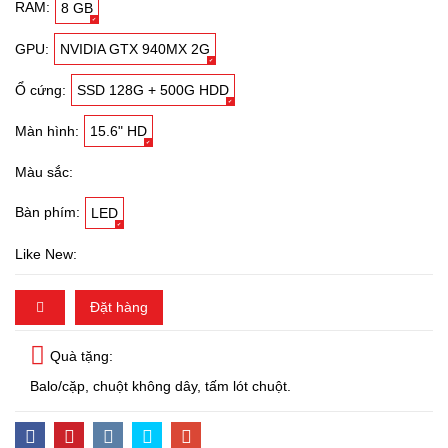
RAM:
8 GB
GPU:
NVIDIA GTX 940MX 2G
Ổ cứng:
SSD 128G + 500G HDD
Màn hình:
15.6" HD
Màu sắc:
Bàn phím:
LED
Like New:
Đặt hàng
Quà tặng:
Balo/cặp, chuột không dây, tấm lót chuột.