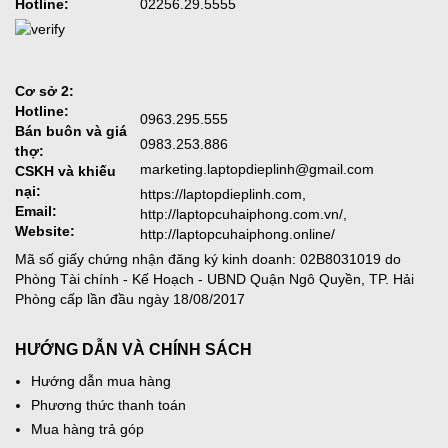
Hotline:
02256.29.5555
Cơ sở 2:
Hotline:
0963.295.555
Bán buôn và giá
0983.253.886
thợ:
marketing.laptopdieplinh@gmail.com
CSKH và khiếu
nại:
https://laptopdieplinh.com,
Email:
http://laptopcuhaiphong.com.vn/,
Website:
http://laptopcuhaiphong.online/
Mã số giấy chứng nhận đăng ký kinh doanh: 02B8031019 do
Phòng Tài chính - Kế Hoạch - UBND Quận Ngô Quyền, TP. Hải
Phòng cấp lần đầu ngày 18/08/2017
HƯỚNG DẪN VÀ CHÍNH SÁCH
Hướng dẫn mua hàng
Phương thức thanh toán
Mua hàng trả góp