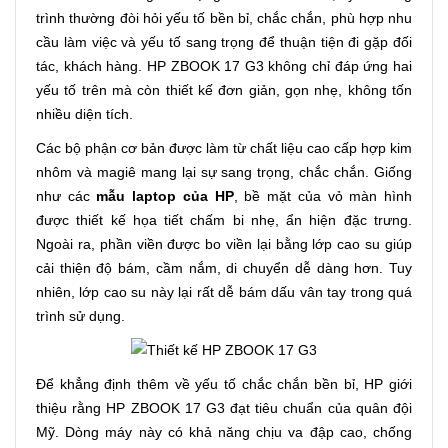
trình thường đòi hỏi yếu tố bền bỉ, chắc chắn, phù hợp nhu
cầu làm việc và yếu tố sang trọng để thuận tiện đi gặp đối
tác, khách hàng. HP ZBOOK 17 G3 không chỉ đáp ứng hai
yếu tố trên mà còn thiết kế đơn giản, gọn nhẹ, không tốn
nhiều diện tích.
Các bộ phận cơ bản được làm từ chất liệu cao cấp hợp kim
nhôm và magiê mang lại sự sang trọng, chắc chắn. Giống
như các
mẫu laptop của HP
, bề mặt của vỏ màn hình
được thiết kế họa tiết chấm bi nhẹ, ẩn hiện đặc trưng.
Ngoài ra, phần viền được bo viền lại bằng lớp cao su giúp
cải thiện độ bám, cầm nắm, di chuyển dễ dàng hơn. Tuy
nhiên, lớp cao su này lại rất dễ bám dấu vân tay trong quá
trình sử dụng.
Để khẳng định thêm về yếu tố chắc chắn bền bỉ, HP giới
thiệu rằng HP ZBOOK 17 G3 đạt tiêu chuẩn của quân đội
Mỹ. Dòng máy này có khả năng chịu va đập cao, chống