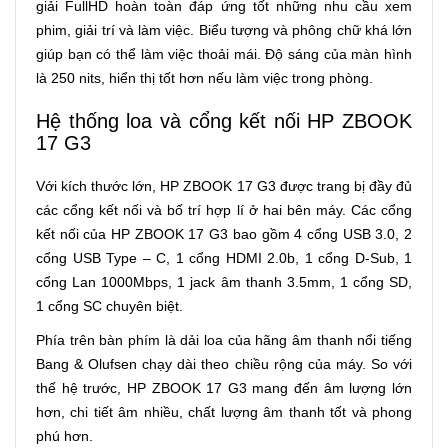
giải FullHD hoàn toàn đáp ứng tốt những nhu cầu xem
phim, giải trí và làm việc. Biểu tượng và phông chữ khá lớn
giúp bạn có thể làm việc thoải mái. Độ sáng của màn hình
là 250 nits, hiển thị tốt hơn nếu làm việc trong phòng.
Hệ thống loa và cổng kết nối HP ZBOOK
17 G3
Với kích thước lớn, HP ZBOOK 17 G3 được trang bị đầy đủ
các cổng kết nối và bố trí hợp lí ở hai bên máy. Các cổng
kết nối của HP ZBOOK 17 G3 bao gồm 4 cổng USB 3.0, 2
cổng USB Type – C, 1 cổng HDMI 2.0b, 1 cổng D-Sub, 1
cổng Lan 1000Mbps, 1 jack âm thanh 3.5mm, 1 cổng SD,
1 cổng SC chuyên biệt.
Phía trên bàn phím là dải loa của hãng âm thanh nổi tiếng
Bang & Olufsen chạy dài theo chiều rộng của máy. So với
thế hệ trước, HP ZBOOK 17 G3 mang đến âm lượng lớn
hơn, chi tiết âm nhiều, chất lượng âm thanh tốt và phong
phú hơn.