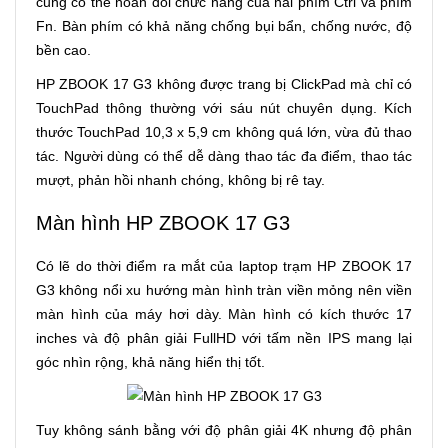
cũng có thể hoán đổi chức năng của hai phím Ctrl và phím
Fn. Bàn phím có khả năng chống bụi bẩn, chống nước, độ
bền cao.
HP ZBOOK 17 G3 không được trang bị ClickPad mà chỉ có
TouchPad thông thường với sáu nút chuyên dụng. Kích
thước TouchPad 10,3 x 5,9 cm không quá lớn, vừa đủ thao
tác. Người dùng có thể dễ dàng thao tác đa điểm, thao tác
mượt, phản hồi nhanh chóng, không bị rê tay.
Màn hình HP ZBOOK 17 G3
Có lẽ do thời điểm ra mắt của laptop trạm HP ZBOOK 17
G3 không nổi xu hướng màn hình tràn viền mỏng nên viền
màn hình của máy hơi dày. Màn hình có kích thước 17
inches và độ phân giải FullHD với tấm nền IPS mang lại
góc nhìn rộng, khả năng hiển thị tốt.
Tuy không sánh bằng với độ phân giải 4K nhưng độ phân