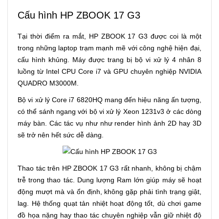
Cấu hình HP ZBOOK 17 G3
Tại thời điểm ra mắt, HP ZBOOK 17 G3 được coi là một
trong những laptop trạm mạnh mẽ với công nghệ hiện đại,
cấu hình khủng. Máy được trang bị bộ vi xử lý 4 nhân 8
luồng từ Intel CPU Core i7 và GPU chuyên nghiệp NVIDIA
QUADRO M3000M.
Bộ vi xử lý Core i7 6820HQ mang đến hiệu năng ấn tượng,
có thể sánh ngang với bộ vi xử lý Xeon 1231v3 ở các dòng
máy bàn. Các tác vụ như như render hình ảnh 2D hay 3D
sẽ trở nên hết sức dễ dàng.
Thao tác trên HP ZBOOK 17 G3 rất nhanh, không bị chậm
trễ trong thao tác. Dung lượng Ram lớn giúp máy sẽ hoạt
động mượt mà và ổn định, không gặp phải tình trạng giật,
lag. Hệ thống quạt tản nhiệt hoạt động tốt, dù chơi game
đồ họa nặng hay thao tác chuyên nghiệp vẫn giữ nhiệt độ