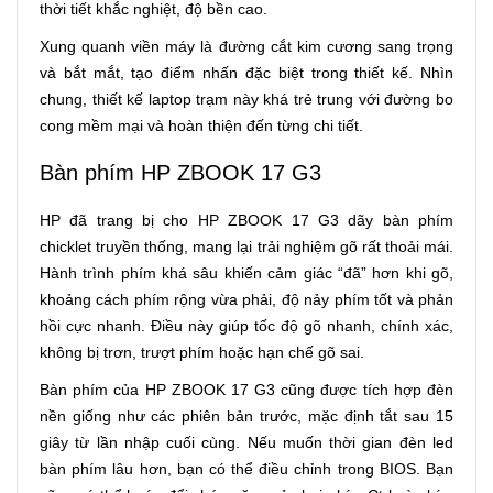
thời tiết khắc nghiệt, độ bền cao.
Xung quanh viền máy là đường cắt kim cương sang trọng
và bắt mắt, tạo điểm nhấn đặc biệt trong thiết kế. Nhìn
chung, thiết kế laptop trạm này khá trẻ trung với đường bo
cong mềm mại và hoàn thiện đến từng chi tiết.
Bàn phím HP ZBOOK 17 G3
HP đã trang bị cho HP ZBOOK 17 G3 dãy bàn phím
chicklet truyền thống, mang lại trải nghiệm gõ rất thoải mái.
Hành trình phím khá sâu khiến cảm giác “đã” hơn khi gõ,
khoảng cách phím rộng vừa phải, độ nảy phím tốt và phản
hồi cực nhanh. Điều này giúp tốc độ gõ nhanh, chính xác,
không bị trơn, trượt phím hoặc hạn chế gõ sai.
Bàn phím của HP ZBOOK 17 G3 cũng được tích hợp đèn
nền giống như các phiên bản trước, mặc định tắt sau 15
giây từ lần nhập cuối cùng. Nếu muốn thời gian đèn led
bàn phím lâu hơn, bạn có thể điều chỉnh trong BIOS. Bạn