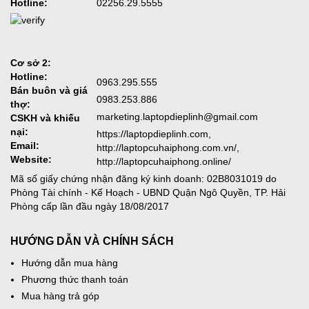
Hotline:
02256.29.5555
Cơ sở 2:
Hotline:
0963.295.555
Bán buôn và giá
0983.253.886
thợ:
marketing.laptopdieplinh@gmail.com
CSKH và khiếu
nại:
https://laptopdieplinh.com,
Email:
http://laptopcuhaiphong.com.vn/,
Website:
http://laptopcuhaiphong.online/
Mã số giấy chứng nhận đăng ký kinh doanh: 02B8031019 do
Phòng Tài chính - Kế Hoạch - UBND Quận Ngô Quyền, TP. Hải
Phòng cấp lần đầu ngày 18/08/2017
HƯỚNG DẪN VÀ CHÍNH SÁCH
Hướng dẫn mua hàng
Phương thức thanh toán
Mua hàng trả góp