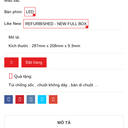
Màu sắc:
Bàn phím:
LED
Like New:
REFURBISHED - NEW FULL BOX
Mô tả:
Kích thước : 287mm x 208mm x 9.3mm
Đặt hàng
Quà tặng:
Túi chống sốc , chuột không dây , bàn di chuột ...
MÔ TẢ