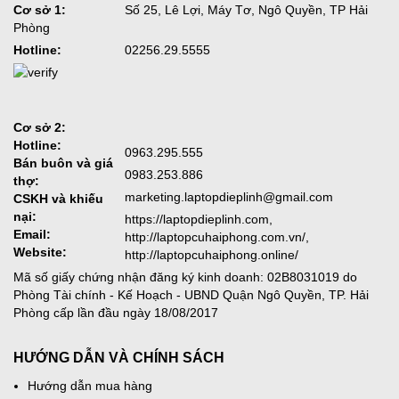
Cơ sở 1:
Số 25, Lê Lợi, Máy Tơ, Ngô Quyền, TP Hải
Phòng
Hotline:
02256.29.5555
Cơ sở 2:
Hotline:
0963.295.555
Bán buôn và giá
0983.253.886
thợ:
marketing.laptopdieplinh@gmail.com
CSKH và khiếu
nại:
https://laptopdieplinh.com,
Email:
http://laptopcuhaiphong.com.vn/,
Website:
http://laptopcuhaiphong.online/
Mã số giấy chứng nhận đăng ký kinh doanh: 02B8031019 do
Phòng Tài chính - Kế Hoạch - UBND Quận Ngô Quyền, TP. Hải
Phòng cấp lần đầu ngày 18/08/2017
HƯỚNG DẪN VÀ CHÍNH SÁCH
Hướng dẫn mua hàng