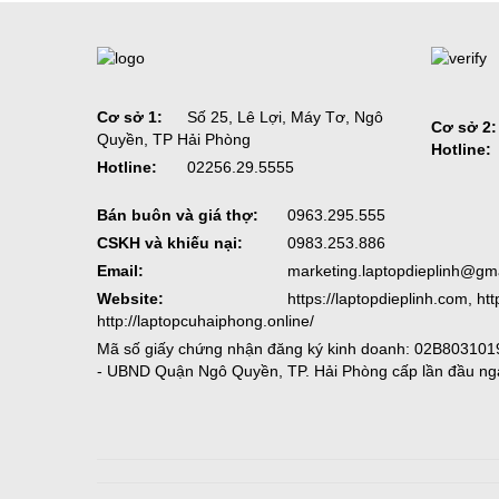
Cơ sở 1:
Số 25, Lê Lợi, Máy Tơ, Ngô
Cơ sở 2:
Quyền, TP Hải Phòng
Hotline:
Hotline:
02256.29.5555
Bán buôn và giá thợ:
0963.295.555
CSKH và khiếu nại:
0983.253.886
Email:
marketing.laptopdieplinh@gm
Website:
https://laptopdieplinh.com, ht
http://laptopcuhaiphong.online/
Mã số giấy chứng nhận đăng ký kinh doanh: 02B8031019
- UBND Quận Ngô Quyền, TP. Hải Phòng cấp lần đầu ng