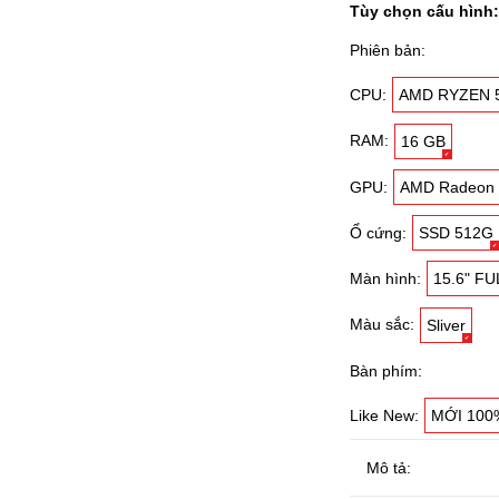
Tùy chọn cấu hình:
Phiên bản:
CPU:
AMD RYZEN 
RAM:
16 GB
GPU:
AMD Radeon 
Ổ cứng:
SSD 512G
Màn hình:
15.6" FU
Màu sắc:
Sliver
Bàn phím:
Like New:
MỚI 100
Mô tả: