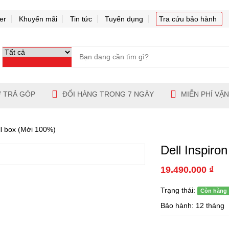
er
Khuyến mãi
Tin tức
Tuyển dụng
Tra cứu bảo hành
 TRẢ GÓP
ĐỔI HÀNG TRONG 7 NGÀY
MIỄN PHÍ VẬ
ll box (Mới 100%)
Dell Inspiro
19.490.000 ₫
Trạng thái:
Còn hàng
Bảo hành: 12 tháng