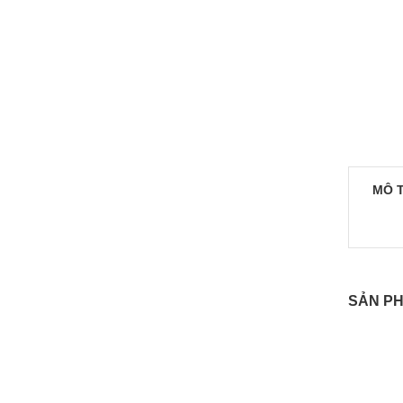
MÔ 
SẢN PH